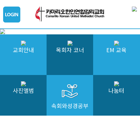
교회안내
목회자 코너
EM 교육
사진앨범
나눔터
속회와성경공부