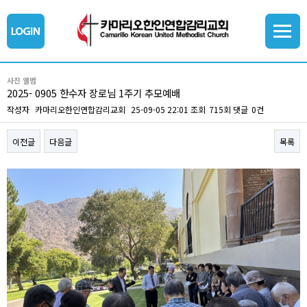
사진 앨범
2025- 0905 한수자 장로님 1주기 추모예배
작성자
카마리오한인연합감리교회
25-09-05 22:01
조회
715회
댓글
0건
이전글
다음글
목록
본문